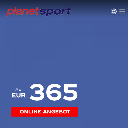
365
AB
EUR
ONLINE ANGEBOT