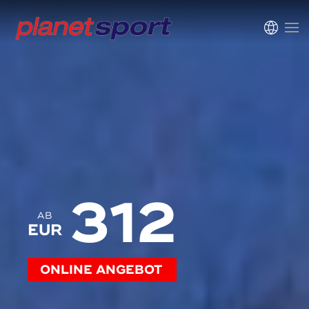
312
AB
EUR
ONLINE ANGEBOT